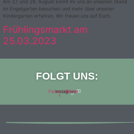
Am 27. und 28. August könnt Ihr uns an unserem Stand
im Engelgarten besuchen und mehr über unseren
Kindergarten erfahren. Wir freuen uns auf Euch.
Frühlingsmarkt am
25.03.2023
FOLGT UNS:
Facebook-
Instagram
Tiktok
f